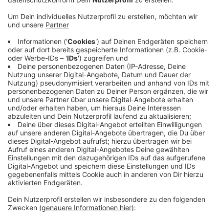
Anzeige
Für Autofahrer hat das Folgen: Von der Ellerstraße aus
kann in beiden Richtungen nur nach rechts abgebogen
werden. Auf der Kruppstraße ist das Linksabbiegen
nicht erlaubt. Die Ampel wird im Laufe der nächsten
Woche ausgetauscht. Gleichzeitig soll es mit der
neuen Ampel für die Straßenbahnlinie 706 schneller
vorrangehen.
Informationen der Stadt dazu
Anzeige