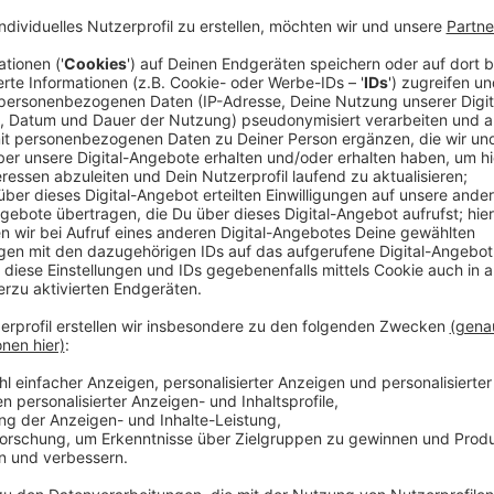
Schutzzäune und Eimer helfen Kröten und 
Anzeige
Im Aaper Wald zum Beispiel, stellt die
Stadt
Schutzz
ein. Dort landen unter anderem Kröten und Frösche 
Mitarbeitende der Stadt bringen sie täglich sicher a
Anzeige
Tipps für Autofahrer: Rücksicht auf wande
Anzeige
Seit über 30 Jahren engagiert sich die Stadt so für 
Amphibienarten gehen zurück – auch in Düsseldorf. 