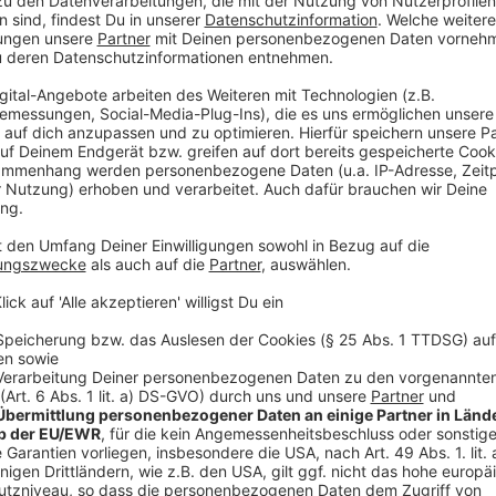
mehr Tiere gerettet. Wichtig für Autofahrer: Besond
Amphibien unterwegs. Wer Warnschilder beachtet und 
zu schützen.
Anzeige
Weitere Infos und Links zu dem Thema:
Anzeige
Mit NABU den Fröschen und Kröten auf der Spur:
Im Einsatz für den Amphibienschutz NABU:
Krötenwanderung. ADAC warnt: Runter vom Gas:
Anzeige