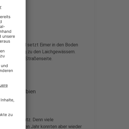
Fröschen
äune auf und setzt Eimer in den Boden
auf ihrem Weg zu den Laichgewässern.
uf die andere Straßenseite.
rnde Amphibien
den Artenschutz. Denn viele
Im vergangenen Jahr konnten aber wieder