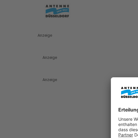
Anzeige
Anzeige
Anzeige