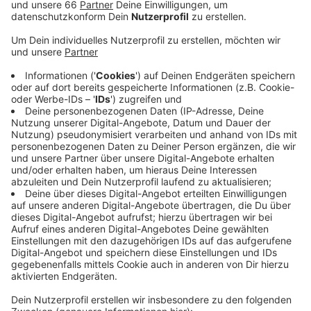
Veröffentlicht:
Donnerstag, 30.04.2020 13:49
Anzeige
"Die Krise setzt den Arbeitsmarkt massiv unter Druck",
heißt es in dem Bericht der Agentur. Das Gastgewerbe
trifft es besonders hart. In diesem Bereich gibt es in
Düsseldorf die meisten Zugänge bei den Arbeitslosen.
Hier sind die Maßnahmen zur Eindämmung der
Pandemie demnach besonders deutlich zu spüren.
Generell sind aber alle Branchen in unserer Stadt
betroffen. - Es werden auch deutlich weniger
Menschen neu eingestellt als sonst. Normalerweise
ist der Arbeitsmarkt im April entspannt. Dieses Jahr ist
die Zahl der Neueinstellungen von 6.000 auf 3.000
zurückgegangen.