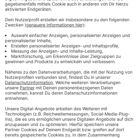
Stark Rückläufig sind auch die Zahlen bei den
Einbrüchen und den Taschendiebstählen. Dafür gab es
8 Prozent mehr Drogendelikte und gut 18 Prozent
mehr Sexualverbrechen in Düsseldorf.
Anzeige
Weitere Infos und Links zum Thema
Anzeige
NRW-Kriminalitätsstatistik: Einbruchszahlen auf
Rekordtief, Anstieg bei Kinderpornographie
Düsseldorf: immer weniger Straftaten