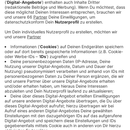
Veröffentlicht:
Donnerstag, 30.11.2023 16:36
Anzeige
Vom Hausärzteverband heißt es, dass sich die
elektronische Krankschreibung gut in den Düsseldorfer
Praxen etabliert hätte. Die anfängliche Skepsis sei
verschwunden. Kritisiert wird dagegen die teils
mangelnde Akzeptanz auf Arbeitgeberseite. Nach wie
vor würden einige Arbeitgeber von ihren
Mitarbeiterinnen und Mitarbeitern den analogen
„gelben Schein“ verlangen. Dies würde für Ärzte vor
allem einen unentgeltlichen Mehraufwand bedeuten.
Ab Januar gilt auch eine weitere Neuerung im
Gesundheitsbereich: Ab dem neuen Jahr sollen Ärzte
dazu verpflichtet sein, gesetzlich Versicherten ein E-
Rezept auszustellen.