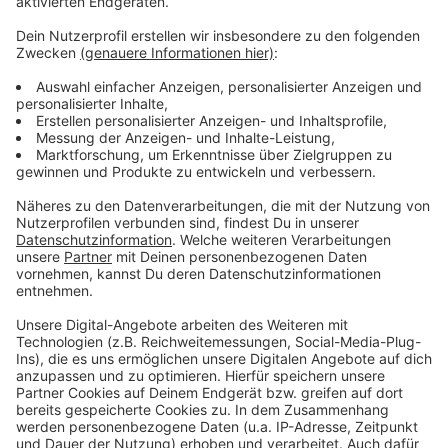
Anzeige
Weitere Infos und Links zum Thema:
Anzeige
Hausärzteverband Nordrhein
Zur Pressemitteilung zum Thema
Ab Januar 2024 Pflicht: So funktioniert das E-Rezept
Anzeige