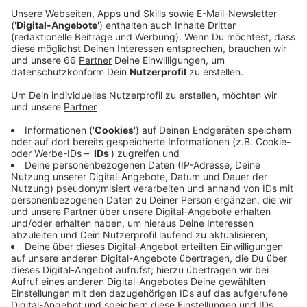
unauffällig.
Veröffentlicht:
Mittwoch, 01.09.2021 13:14
Anzeige
Aktuell werden 68 Menschen nach ihrer Corona-
Infektion in einer Klinik behandelt; davon 19 auf
Intensivstationen. Zum Vergleich: Im April sah es bei
ähnlichen Inzidenz-Zahlen so aus: Damals mussten 152
Menschen in Krankenhäusern und 54 davon auf
Intensivstationen behandelt werden. Hier in
Düsseldorf ist allerdings ein weiterer Mensch an den
Folgen seiner Corona-Infektion gestorben. Das geht
aus den aktuellen Zahlen hervor, die die Stadt und das
Robert-Koch-Institut veröffentlicht haben. Seit
Beginn der Pandemie im März vergangenen Jahres