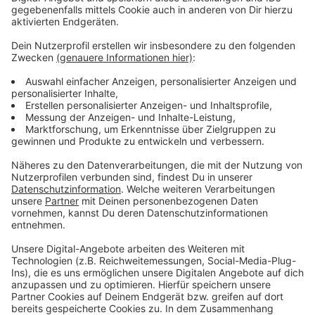
haben damit 447 Menschen in unserer Stadt ihre
Infektion nicht überlebt. Der 7-Tage-Wert ist in
Düsseldorf leicht gesunken und liegt heute bei 162.
Anzeige
Weitere Infos und Links zum Thema
Anzeige
Corona-Lage in Düsseldorfer Kliniken nicht
auffällig
Sieben-Tage-Inzidenz in Deutschland ist wieder
leicht angestiegen
WHO und Unicef gegen neue Schulschließungen
wegen Corona