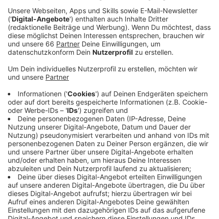
Carlsplatz aufgestellt. Er steht auf der Ecke
Benrather Straße gegenüber von der Bäckerei.
Veröffentlicht:
Dienstag, 13.08.2024 05:43
Anzeige
Auch beim Shoppen in der Stadt ist es wichtig, sich
einzucremen, denn die UV-Strahlung der Sonne erhöht
das Risiko für Hautkrebs. Mit dem kostenlosen
Sonnencremespender möchte Visit Düsseldorf nach
eigenen Angaben dazu beitragen, das Risiko von
Hautkrebs zu minimieren und allen einen einfachen
Zugang ermöglichen. Während der Fußball-
Europameisterschaft hatte es in unserer Stadt an
verschiedenen Orten kostenlose
Sonnencremespender gegeben, diese wurden aber
erstmal wieder abgebaut. Andere Länder sind beim