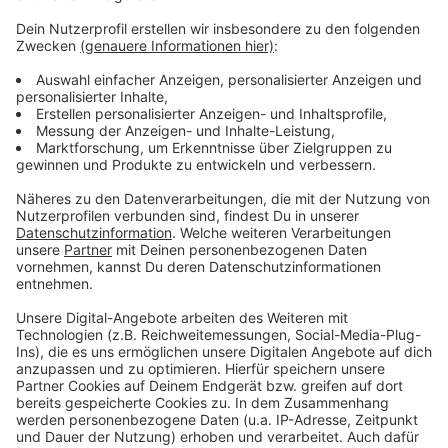
Fall vermieden werden.
Weitere Infos und Links zum Thema:
Wo kann ich mich in Düsseldorf testen lassen?
Günther glaubt an Tourismus in Schleswig-Holstein zu
Ostern!
Unsere Corona-Sonderseite!
Anzeige
Anzeige