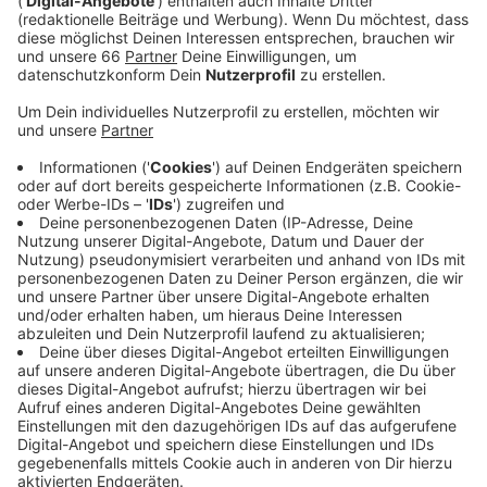
Veröffentlicht:
Dienstag, 09.03.2021 05:40
Anzeige
Diese Allgemeinverfügung regelt - zumindest in der
Theorie - dass auch hier in Düsseldorf unter anderem
Apotheken und private Testzentren die neuen,
kostenlosen Schnelltests anbieten können. Die
Kosten sollen die mittlerweile schon zehn privaten
Teststellen in der Stadt erstattet bekommen. Auch in
den Testzentren, die von den kommunalen
Gesundheitsämtern oder den Kassenärztlichen
Vereinigungen betrieben werden und in Arztpraxen
sollen kostenlose Schnelltests möglich sein. Hier gilt
abzuwarten, ob und wie weit diese Stelle überhaupt
darauf vorbereitet sind. Mit der neuen Testoffensive
sollen Infektionsketten schnell erkannt und im besten