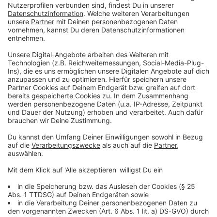
Risikogebieten?
Anzeige
Nein. Alle Urlaubsrückkehrer können sich kostenlos
testen lassen. Zusätzlich gilt in NRW aber für
Einreisende aus Risikoländern ab dem 10.08. eine
Testpflicht. Zu Risikogebieten zählen etwa die USA,
Luxemburg und Teile Spaniens. Eine vollständige Liste
gibt es
auf der Seite des Robert Koch Instituts
.
Anzeige
Muss ich in Quarantäne nach dem Urlaub?
Anzeige
Nur, wenn ich aus einem Risikoland einreise. Dann muss