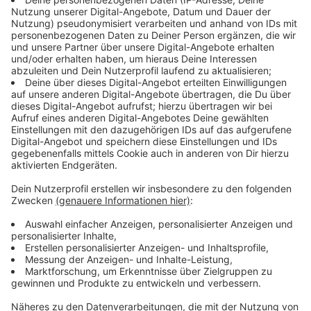
Wo kann ich mich testen lassen?
Anzeige
Testmöglichkeiten gibt es an
Flughäfen, Bahnhöfen
und anderen Reiseknotenpunkten
geben. Zusätzlich
kann man sich in Gesundheitsämtern oder Arztpraxen
testen lassen. Hier gibt es aber laut
Bundesgesundheitsministerium noch Probleme bei der
Umsetzung der neuen Verordnung, so dass tatsächlich
viele Ärzte und Gesundheitsämter den Test noch nicht
kostenlos umsetzten können. Teststellen kann man
zudem unter der ärztlichen Servicenummer 116 117
erfragen.
Anzeige
Gilt der Gratis-Test nur für Rückkehrer aus