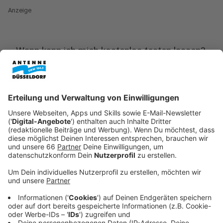
Anzeige
Wann kann ich mich kostenlos testen lassen?
Anzeige
72 Stunden nach der Ankunft in Deutschland, also drei
Tage, kann man sich auch ohne Krankheitsanzeichen
kostenlos testen lassen. Das steht in einer
Verordnung von Bundesgesundheitsminister Jens
Spahn. In den ersten Tagen haben sich nur etwa die
Hälfte der Rückkehrer aus Risikogebieten freiwillig
testen lassen. Dabei war einer aus 40 infiziert.
Anzeige