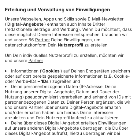
Anzeige
David Guetta live in Düsseldorf
Anzeige
David Guetta wird am 26. Juli 2025 sein erstes
Stadion-Tour-Konzert in Deutschland in der Merkur
Spiel-Arena geben. Der
Vorverkauf
startet heute (30.
Januar 2025) um 9 Uhr. Neben David Guetta werden im
Sommer auch Guns N' Roses, Linkin Park und Ed
Sheeran in der
Arena
auftreten.
Anzeige