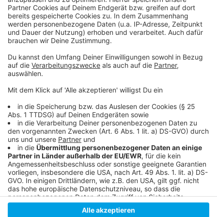
PSD Bank Dome
Mitsubishi Electric Halle
Merkur Spiel-Arena
Eventkalender von D.Live
Antenne Düsseldorf Ausgehtipps
Anzeige
Anzeige
Anzeige