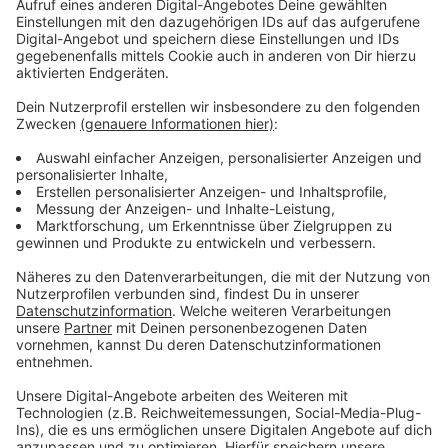
Weitere musikalische Highlights
Anzeige
Schon im Februar 2025 gibt es in Düsseldorf viel zu
erleben: Im
PSD Bank Dome
treten Snow Patrol,
Teddy Swims und Cyndi Lauper auf. In der
Mitsubishi
Electric Halle
in Oberbilk sind im Februar TOTO und im
April Roy Bianco & Die Abbrunzati Boys zu sehen.
Anzeige
Weitere Infos und Links zum Thema:
Anzeige
Ticketvorverkauf für David Guetta