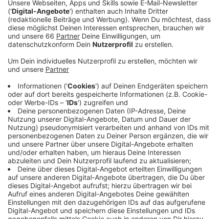
Softairpistole. Insgesamt waren dutzende
Polizisten zusätzlich im Einsatz.
Veröffentlicht:
Montag, 12.06.2023 05:41
Anzeige
Obwohl Innenminister Reul die Altstadt im Dezember
2021 zur Waffenverbotszone erklärt hatte, kam es
dort auch in der Folgezeit immer wieder zu schlimmen
Gewaltverbrechen und Messerattacken. Dass der
Begriff "Waffenverbotszone" viele vorwiegend junge
Männer nicht davon abhält, Messer mit in die Altstadt
zu bringen, zeigen die Kontrollen vom Samstagabend.
Insgesamt wurden fast 2500 Personen kontrolliert,
die Kontrollen fanden unter anderem am Rheinufer und
auf der Bolkerstraße statt. In den nächsten Monaten
sollen ähnliche Kontrollen folgen.