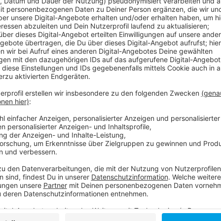
Anzeige
Als klimafreundliche Alternative zu den Gasheizpilzen
Die sollen mit Ökostrom laufen. Ein generelles Verbot
geben. Und die Umstellung soll freiwillig sein. Zud
der Corona-Pandemie könnten Gastronomen gerade nic
der DEHOGA. Deswegen soll es nach Corona eine Übe
Über das Thema wird heute (19. November 2020) i
Mehr Infos zu dem Thema:
Hier gibt es die Informationsvorlage des Stadtrate
Jugendrat fordert Verbot von Heizpilzen!
Der Düsseldorfer Jugendrat!