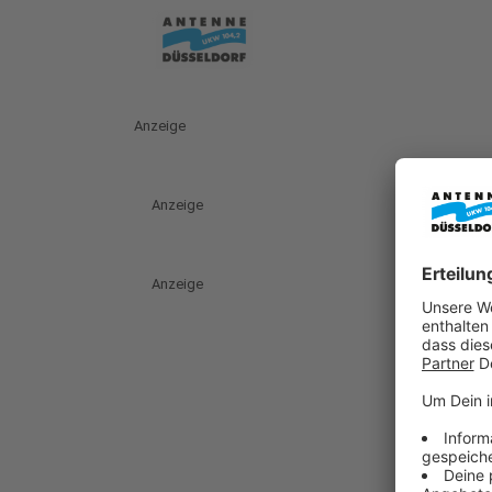
Anzeige
Anzeige
Anzeige