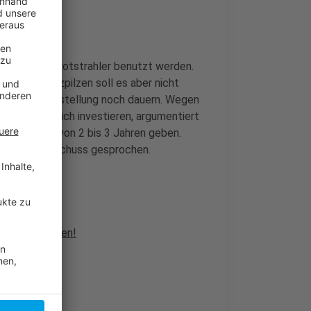
 sollen Infrarotstrahler benutzt werden.
 von Gasheizpilzen soll es aber nicht
em kann die Umstellung noch dauern. Wegen
ht zusätzlich investieren, argumentiert
rgangszeit von 2 bis 3 Jahren geben.
m Umweltausschuss gesprochen.
s zum Nachlesen!