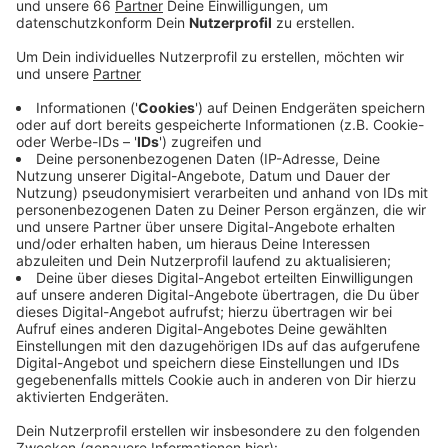
Anzeige
Neben einem Rahmenprogramm, das sich rund um die
Kö drehen wird, gibt es auch das zweitwichtigste
Pferderennen des Jahres zu sehen. Das "German 1000
Guineas" ist mit 125.000 Euro dotiert. Das erste
Rennen des Tages startet gegen 10:50 Uhr.
Anzeige
Weitere Infos und Links zum Thema
Anzeige
Der Düsseldorfer Reiter- und Rennverein