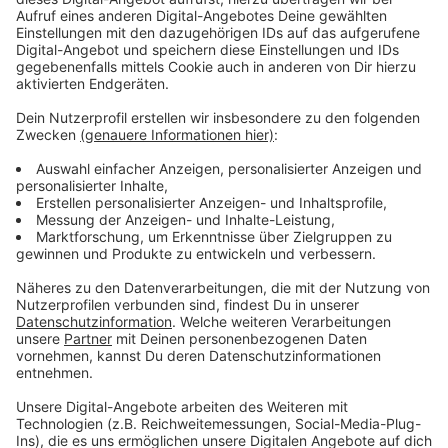
körperliche Gewalt erlebt haben. Der Preis
«Düsseldorfer des Jahres»
wird von der
Rheinischen
Post
verliehen und findet im Ständehaus statt.
Anzeige
Weitere Informationen und Links zum
Thema:
Anzeige
Preisträger Düsseldorfer des Jahres 2024
Ehrung - Düsseldorfer Martinstaler wird verliehen
Düsseldorfer Fotograf Andreas Gursky erhält den
NRW Staatspreis
D.Sports Awards: Timo Boll erhält Sonderpreis für