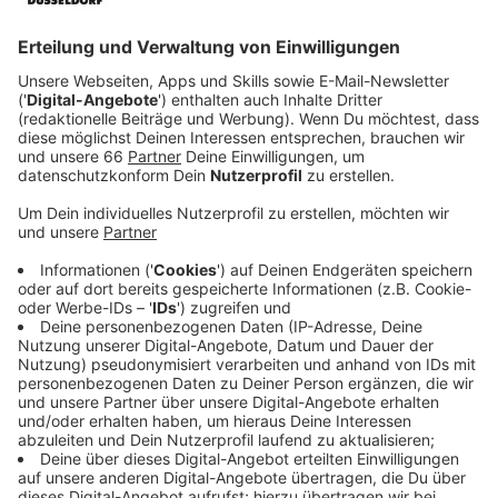
Anzeige
Silvia von Schweden hat einen Teil ihrer Jugend in
Düsseldorf verbracht und 1963 ihr Abitur am Luisen-
Gymnasium gemacht. Sie wird am Abend für ihr
Lebenswerk geehrt. Sie ist Gründerin und
Ehrenvorsitzende der World Childhood Foundation.
Anzeige
Silvia besucht die Uni-Klinik
Anzeige
Am Nachmittag besucht Silvia das
Childhood Haus
an
der Uniklinik; eine Anlaufstelle für Kinder und
Jugendliche, die sexuellen Missbrauch oder schwere