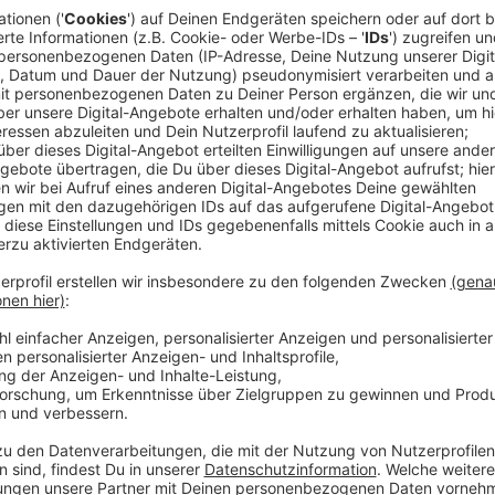
Anzeige
Die Klimabewegung "
Fridays For Future
" hat zu ei
aufgerufen. Der Demozug startet um 16 Uhr nach e
Altstadt und Graf-Adolf-Platz geht es dann zur König
Students for Future statt - mit Live-Musik und ein
ist ein jährlicher Aktionstag, bei dem Parkplätze im
genutzt werden - etwa als Foodsharing-Station, für
zum Parking Day sind in der ganzen Stadt verteilt.
Anzeige
Aktionen in der Innenstadt
Anzeige
Der Demozug beginnt am Schadowplatz und führt übe