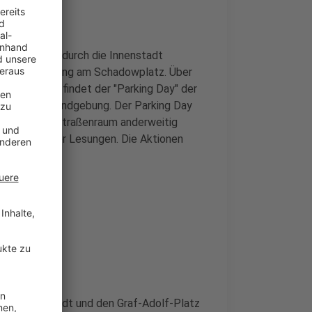
nem Demozug durch die Innenstadt
iner Kundgebung am Schadowplatz. Über
sallee. Dort findet der "Parking Day" der
er Abschlusskundgebung. Der Parking Day
 öffentlichen Straßenraum anderweitig
 Konzerte oder Lesungen. Die Aktionen
r die Altstadt und den Graf-Adolf-Platz