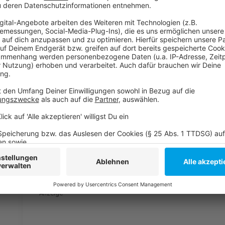
zur Königsallee. Dort erwartet euch der "
Parking Da
Anzeige
Weitere Infos und Links zum Thema:
Anzeige
So berichtet Fridays For Future
Die Students For Future Düsseldorf
Das Programm am Parking Day in Düsseldorf
Der BUND zum Parking Day Düsseldorf
Anzeige