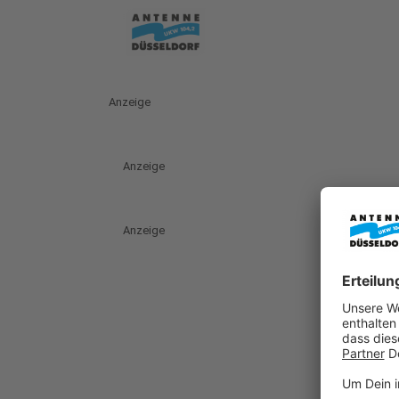
Anzeige
Anzeige
Anzeige