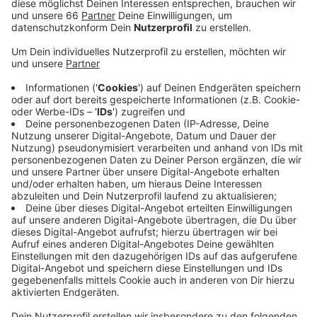
eingereicht.
Veröffentlicht:
Freitag, 06.11.2020 13:50
Anzeige
Konkret geht es um fünf verkaufsoffene Sonntage,
die durch das Land NRW bereits genehmigt wurden.
Von der Gewerkschaft heißt es, dass die
Sonntagsöffnungen nicht zu einer Entzerrung, sondern
zu einer Konzentration auf das Wochenende führen
würden. Dies sei laut Verdi verantwortungslos. Der
Handelsverband reagiert auf die Klage enttäuscht.
Hier argumentiert man, dass eine Entzerrung der
Besucherströme sowohl die Beschäftigten als auch
die Kunden schützen würde. Wann über die Klage
entschieden wird ist noch unklar.