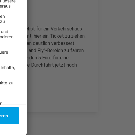
hatten zunächst für ein Verkehrschaos
daran gewöhnt, hier ein Ticket zu ziehen,
u den Vorjahren deutlich verbessert.
diesen "Kiss and Fly"-Bereich zu fahren.
Ansonsten werden 5 Euro für eine
assung soll die Durchfahrt jetzt noch