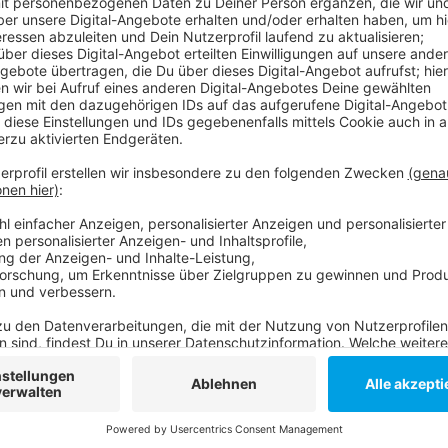
Anzeige
Die Schranken wurden vor einem Jahr aufgebaut und 
gesorgt. Mittlerweile haben sich die Autofahrer aber 
so der Flughafen. Der Verkehrsfluss habe sich auch z
Autofahrer haben zehn Minuten Zeit, kostenlos durch 
Das gelingt auch 97%, hat uns ein Sprecher gesagt. 
Viertelstunde fällig. Durch die neue Kennzeichen-Erf
etwas zügiger gehen.
Anzeige