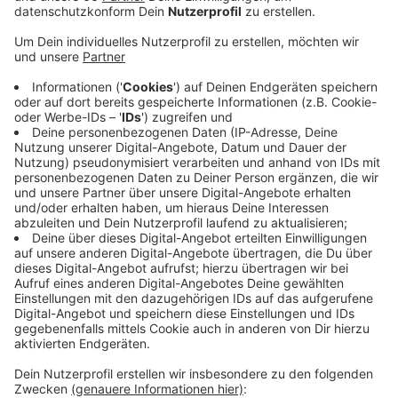
Veröffentlicht:
Dienstag, 18.06.2019 12:19
Anzeige
Dreieinhalb Wochen sind es noch bis zum
Kirmesauftakt. Besonders viel zu tun haben bis dahin
die Betreiber der weltgrößten transportablen
Achterbahn mit Fünfer-Looping. Die ersten Einzelteile
sind mittlerweile schon in Oberkassel angekommen.
Ebenso die Trucks für das große Riesenrad und das
Tiroler Dorf. In den nächsten Tagen werden sich die
Rheinwiesen weiter füllen. Dieses Jahr wird es auf der
Kirmes unter anderem einige neue Kinder- und
Familienattraktionen geben.
https://groesstekirmesamrhein.de/news/
Anzeige