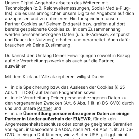
Am Ende der Woche kommen die in einen großen
durchsichtigen Behälter auf der Schadowstraße. Im
vergangenen Jahr sind bei der Sammelaktion rund
110.000 Zigaretten zusammen gekommen.
Anzeige
Weitere Infos und Links zum Thema:
Anzeige
Wer keine eigenen Handschuhe oder Eimer hat, kann
sich per Mail bei RhineCleanUp melden:
info@rhinecleanup.org
Im letzten Jahr wurden 110.000 Zigarettenkippen
gesammelt
Düsseldorf: Studie zum Rauchen veröffentlicht