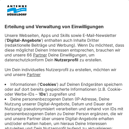
Anzeige
Darauf will die Initiative
RhineCleanUp
aufmerksam
machen - mit der
Kippen-Woche
.
Anzeige
Hohe Belastung für das Grundwasser
Anzeige
Mit jeder Kippe, die auf dem Boden landet, werden
rund 40 Liter Grundwasser verschmutzt. Die Kippen-
Woche soll genau das in den Fokus rücken.
Anzeige