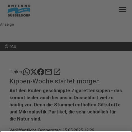
menu
Anzeige
©
rcu
mail
open_in_new
Teilen:
Kippen-Woche startet morgen
Auf den Boden geschnippte Zigarettenkippen - das
kommt leider auch bei uns in Düsseldorf viel zu
häufig vor. Denn die Stummel enthalten Giftstoffe
und Mikroplastik-Partikel, die sehr schädlich für
die Natur sind.
Veröffentlicht:
Donnerstag, 15.05.2025 12:29