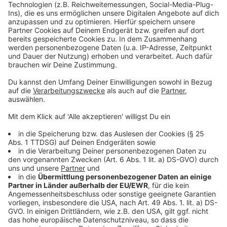
Glasverbot an Karneval
Mehr Tipps und Infos zu K.O Tropfen
Karneval: Die große Themenwoche bei Antenne
Düsseldorf
Mehr News aus der Stadt
Anzeige
Folge uns für mehr News & Updates:
Anzeige
Instagram
|
Facebook
|
WhatsApp-Kanal
Anzeige