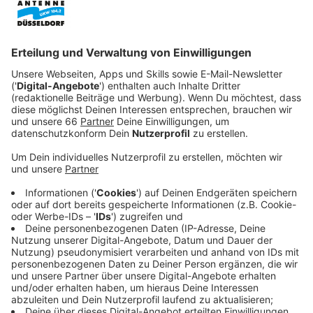
Anzeige
Von dort aus geht es für den Kinder- und Jugendzug
vorbei am Carlsplatz, zur Benrather Straße, um dann
auf der Königsallee zu enden.
Anzeige
Umleitungen sind eingerichtet
Anzeige
Deshalb gibt es ab mittags in der Innenstadt
Straßensperrungen. Umleitungen führen unter anderem
durch den Rheinufertunnel, die Haroldstraße oder die
Berliner Allee.