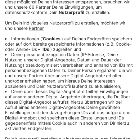
aber seinen Verletzungen. Wie es zu dem Unglück
kommen konnte, ist noch unklar.
Veröffentlicht:
Sonntag, 23.06.2019 08:16
Anzeige
Und seit diesem Wochenende ermittelt bei der
Düsseldorfer Polizei eine Mordkommission. Sie soll die
Hintergründe eines Vorfalls klären, der sich in der
Nacht zu Samstag auf der Worringer Straße ereignet
hat. Ein Zeuge hatte die Polizei gerufen, weil er einen
Mann mit Stichverletzungen gesehen hatte. Die
Beamten fanden dann in einem Keller einen weiteren
Mann mit ähnlichen Verletzungen. Die Kripo geht