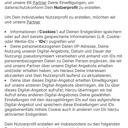
könnte es zu langen Staus kommen, denn der
Kennedydamm ist gesperrt.
Veröffentlicht:
Freitag, 26.07.2019 05:28
Anzeige
Zwischen Danziger Straße und Kaiserswerther
Straße/Homberger Straße dürfen dieses Wochenende
keine Autos fahren. Die Sperrung dauert von heute
Abend um 21 Uhr bis Montagmorgen um 5 Uhr. Der
Kennedydamm muss gesperrt werden, weil dort eine
Brücke abgerissen wird. Die Fußgängerbrücke an der
Hans-Böckler-Straße ist inzwischen alt und stark
beschädigt, deswegen muss sie jetzt weg. Das kostet
rund 170.000 Euro. Fußgänger müssen deshalb ab
sofort Umwege nehmen. Ab Anfang November soll
dann erstmal ein provisorischer Ersatz kommen. Eine