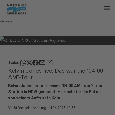
menu
Anzeige
©
RADIO NRW | Stephan Gajewski
mail
open_in_new
Teilen:
Kelvin Jones live: Das war die "04.00
AM"-Tour
Kelvin Jones hat mit seiner "04.00 AM Tour"-Tour
Station in NRW gemacht. Hier seht ihr die Fotos
von seinem Auftritt in Köln.
Veröffentlicht:
Montag, 14.04.2025 10:55