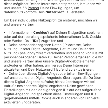
einigen Schulen soll es aber zumindest
Informationsveranstaltungen für die Eltern geben.
Veröffentlicht:
Montag, 05.10.2020 13:57
Anzeige
Ob es die an der Wunsch-Schule gibt, soll in den
nächsten Tagen auf den Webseiten der Schulen
stehen. Um die Fragen der Eltern rund um den
Schulwechsel zu beantworten, hat die Stadt
außerdem einen Kurzfilm gedreht. Veröffentlicht wird
er Mitte November.
Hotline des Schulverwaltungsamts: 0211 - 8924080
Übersicht der weiterführenden Schulen in Düsseldorf:
Anmeldetermine für die weiterführenden Schulen in