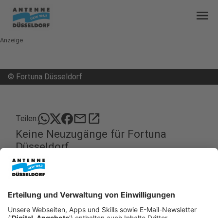
menu
Anzeige
©
Fortuna Düsseldorf
mail
open_in_new
Teilen:
Keine Neuzugänge für Fortuna
Düsseldorf
Die Fans von Fortuna Düsseldorf werden sich beim
Spiel am Freitag (3. Februar 2023) in Paderborn
nicht an neue Namen und Gesichter gewöhnen
müssen. Denn die Fortuna hat auch am letzten Tag
des Wintertransfer-Fensters keinen neuen Spieler