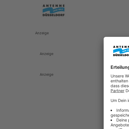
Anzeige
Anzeige
Anzeige