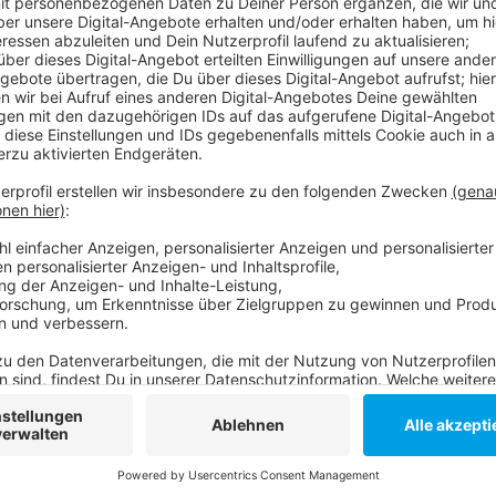
Anzeige
Die meisten der Pferde sollen verkauft, nur vier The
soll das pädagogische Angebot ausgebaut werden, da
letzter Zeit oft zu kurz gekommen sei. Die Pächteri
Betrieb nicht so weiterführen wie bisher, weil sie d
wolle sie aber nicht einstellen, solange es keine Pla
Anzeige