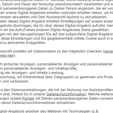
Veröffentlicht:
Montag, 09.09.2019 13:14
Anzeige
Martin Volkenrath zum 365-Euro-Ticket
Anzeige
Grundsätzlich scheint sich das Interesse an einem d
zu halten. Aus Bonn erfahren wir heute: Die Nachfra