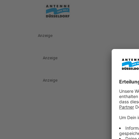
Anzeige
Anzeige
Anzeige