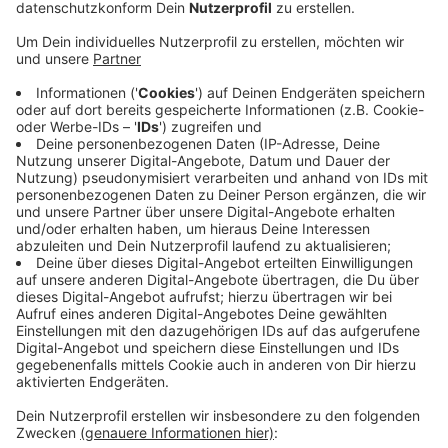
Anzeige
Auch Alternativen, wie neue Tickets seien im Moment
nicht geplant. Ein pauschales Karnevalsticket für
sechs Tage, wie es im Verkehrsverbund Rhein-Sieg
angeboten wird, sei beim VRR nicht in Planung. Und die
Rheinbahn könne nicht unabhängig vom
übergeordneten Verkehrsverbund entscheiden. Auch
Kontrollen an den Türen seien nicht praktikabel, da das
Zeit kosten und die Fahrpläne durcheinander bringen
würde. Auf der Antenne Düsseldorf Facebook Seite
lesen wir viele Wünsche nach automatischen
Kontrollen beim Einsteigen oder nach einem
kostenlosen ÖPNV-Angebot für die Karnevalstage.
Anzeige