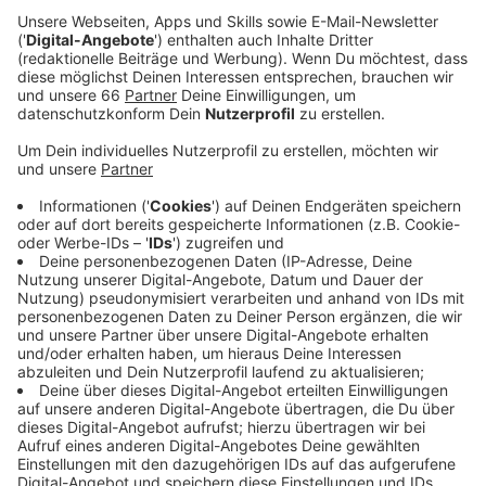
Spritze zu raten. Gesunde Menschen unter 60
bräuchten die Viertimpfung in der Regel nicht.
Veröffentlicht:
Mittwoch, 21.09.2022 06:50
Anzeige
Schwere Covid-19 Verläufe gibt es in unserer Stadt
derzeit kaum noch. Die Stadt meldet aktuell sieben
Patienten, die mit positivem Test auf einer
Intensivstation behandelt werden müssen. Das
entspricht zwei Prozent der belegten Betten.
Insgesamt müssen 88 Menschen mit Covid-19 in einer
Klinik behandelt werden. Darunter sind auch Menschen
mit positivem Test, die eigentlich eine andere
Haupterkrankung haben. Allerdings werden heute drei
weitere Todesfälle im Zusammenhang mit Covid-19