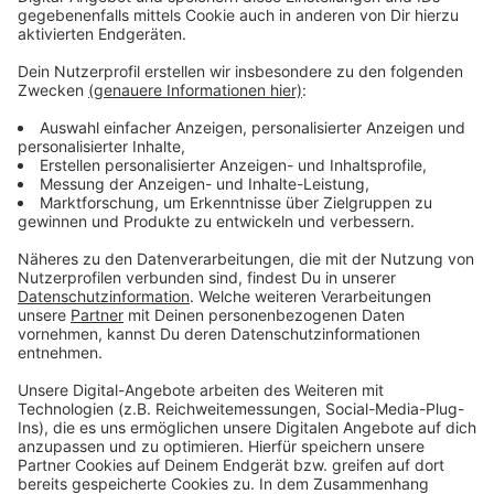
gemeldet. Damit sind seit März 2020 in Düsseldorf
942 Menschen an oder mit Covid-19 verstorben.
Deutlich über die Hälfte war dabei über 80 Jahre alt.
Weiterhin gilt der Hinweis, dass Nachmeldungen oder
Übermittlungsprobleme zu einer Verzerrung einzelner
Tageswerte führen können.
Anzeige
Weitere Infos und Links zum Thema
Anzeige
Die Düsseldorfer Corona-Zahlen
Das RKI-Dashboard mit aktuellen Zahlen
Unsere Corona-Sonderseite