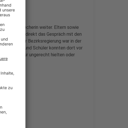
, so die Sprecherin weiter. Eltern sowie
n wohl öfter direkt das Gespräch mit den
istelefon der Bezirksregierung war in der
 Schülerinnen und Schüler konnten dort vor
otengebung für ungerecht hielten oder