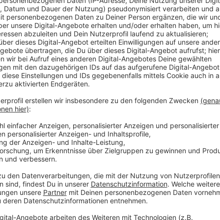
Anzeige
Tendenziell gehe die Zahl der Anrufenden eher zurück
Schülerinnen und Schüler würden bei Unstimmigkeite
Lehrkräften oder der Schulleitung suchen. Das Zeugn
Zeit der Zeugnisvergabe an drei Tagen aktiv. Eltern,
allem rechtliche Fragen klären, etwa wenn sie die N
Fragen zur Schullaufbahn hatten.
Anzeige
Weitere Infos und Links zum Thema:
Anzeige
So haben wir vorab berichtet