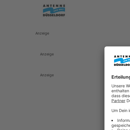
Anzeige
Anzeige
Anzeige