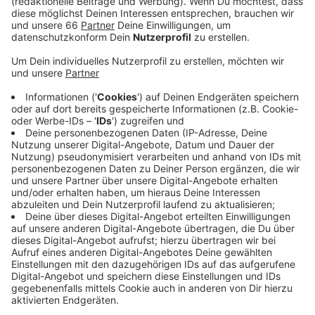
Geisel am Wochenende (05. September 2020) auf
einer Kundgebung vor Karstadt/Kaufhof
Mitarbeitern gesagt.
Veröffentlicht:
Montag, 07.09.2020 04:57
Anzeige
Laut Geisel haben sich die Warenhauskette und die
Eigentümer des Karstadt-Gebäudes auf einen
Dreijahresvertrag geeinigt. Unterschrieben sei aber
noch nichts, das könnte jedoch heute passieren. Für
Karstadt-Sports und Kaufhof gibt es nach aktuellem
Stand nur noch wenig Hoffnung. So plant der
Eigentümer des Galeria Kaufhof-Komplexes, an der
Stelle des Kaufhofs, ein Hochhaus zu bauen. OB Geisel
hat bereits angekündigt, dass die Kaufhof-Immobilie
bis zum Baustart zwischengenutzt werden soll. Geisel