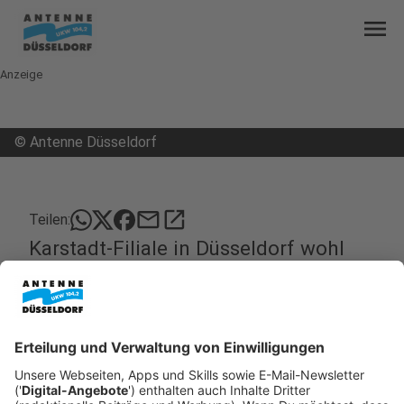
menu
Anzeige
©
Antenne Düsseldorf
mail
open_in_new
Teilen:
Karstadt-Filiale in Düsseldorf wohl
gerettet
„Wir schließen“ und „Alles muss raus“: Zumindest
an der Karstadt-Filiale an der Schadowstraße kann
diese Werbung wohl bald wieder abgenommen
werden. Das traditionsreiche Warenhaus ist sehr
wahrscheinlich gerettet. Das hat OB-Thomas