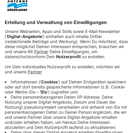
Anzeige
Anlass ist die aktuelle Vollsperrung der
Bonner
Nordbrücke
. Laut IHK ist das längst kein lokales
Problem mehr.
Anzeige
Jede dritte Rheinbrücke für LKW gesperrt
Anzeige
Aktuell ist laut IHK jede dritte Rheinbrücke für
Lastwagen gesperrt. Diese weichen dann auf andere
Routen aus, die ebenfalls schon unter Druck stehen,