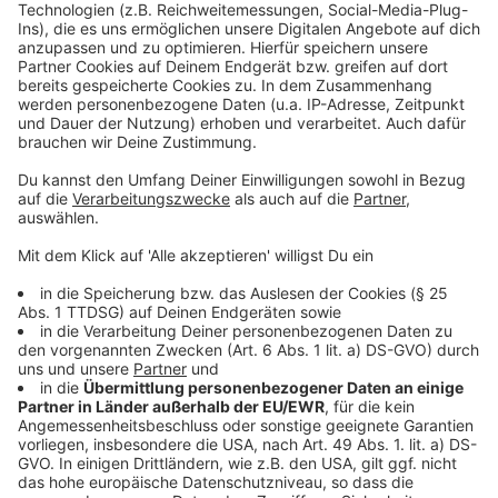
Das schreibt die Industrie- und Handelskammer
Sperrung um Bonner Nordbrücke angepasst
So informiert die Autobahn GmbH über die Sperrung
Hammer Deich unter Südbrücke bis Freitag gesperrt
Anzeige
Folge uns für mehr News & Updates:
Anzeige
Instagram
|
Facebook
|
WhatsApp-Kanal
Anzeige