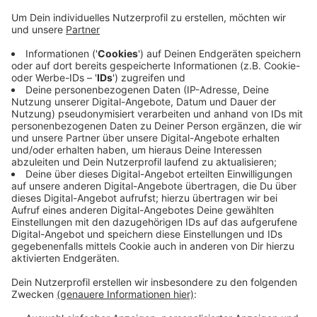
Veröffentlicht:
Freitag, 12.07.2019 17:14
Anzeige
Es stand unter Spannung und drohte, auf die Straße zu
stürzen. - Die Feuerwehr war mit ihren Höhenrettern
vor Ort. Während des Einsatzes waren Teile des
Hafens am Mittag für den Autoverkehr gesperrt. Mit
einem großen Netz haben die Feuerwehrleute die fünf
Quadratmeter große Scheibe schließlich sicher zu
Boden gebracht.
Anzeige