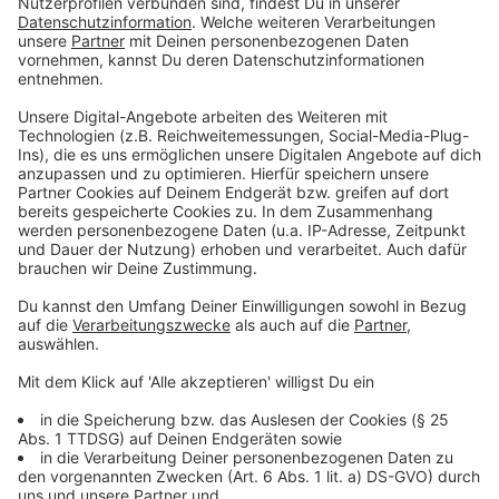
Kommunikation:
„Andre Hoffmann war als
Kapitän ein Gesicht der Fortuna und hat sich um
den Verein verdient gemacht. Als wichtige
Führungsfigur ist er in unserer Mannschaft mit
Leistung vorangegangen. Sowohl Andre als auch
wir sind an dieser Stelle der Überzeugung, nun im
allerbesten Miteinander einen Schnitt zu
machen. „Hoffi“ hat bleibenden Eindruck
hinterlassen, wir danken ihm für alles, was er bei
uns eingebracht hat. Er ist bei der Fortuna immer
hoch willkommen.“
Andre Hoffmann:
„Ich hatte den Wunsch, mich
noch einmal zu verändern. Wir haben in guter
Atmosphäre und auf Augenhöhe miteinander
gesprochen. Ein sehr emotionales Kapitel in
meiner Karriere geht zu Ende. Ich schaue mit
sehr viel Stolz und Freude auf meine Zeit mit der