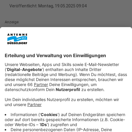
Veröffentlicht:
Montag, 19.05.2025 09:04
Anzeige
Veränderungswunsch von Verein und Spieler
Anzeige
Sowohl die Fortuna als auch Hoffmann hätten den
Wunsch gehabt, sich zu verändern, teilte der Verein
mit. Andre Hoffmann war mehr als acht Jahre im
Verein und lief in 190 Pflichtspielen für die Rot-Weißen
auf. In den vergangenen drei Spielzeiten führte er die
Fortuna als Kapitän auf Feld.
Anzeige