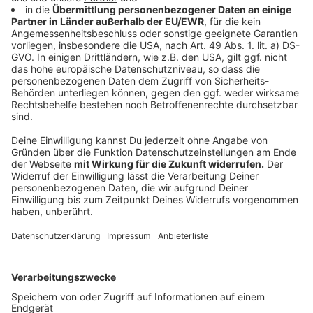
Fortuna zurück. Wir sind zusammen in die
Bundesliga aufgestiegen, auch die letzte Saison
mit dem Pokalhalbfinale und dem
Relegationsdrama bleibt unvergesslich. Ich
werde Fortuna weiter in meinem Herzen tragen
und bedanke mich besonders bei den Fans für
eine super Zeit.“
Anzeige
Weitere Infos und Links zum Thema:
Anzeige
Die Meldung der Fortuna
Die Tabelle der zweiten Liga