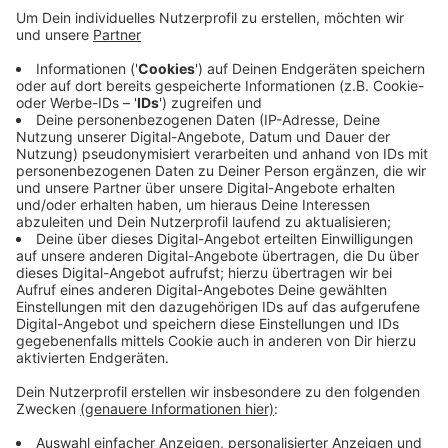
Unter der Citadellstraße zwischen Maxhaus und
Stadtmuseum wird der Kanal erneuert. Dafür muss die
Straße teilweise aufgerissen- und voll gesperrt
werden. Die Arbeiten dauern mindestens drei Monate
und kosten knapp eine Million Euro. Experten hatten
bei Untersuchungen festgestellt, dass der Kanal
teilweise verformt ist und zahlreiche Risse hat. Bei
den Bauarbeiten werden jetzt unter anderem auch
größere Rohre in die Erde gesetzt, damit der Kanal das
Wasser dann auch bei stärkeren Regenfällen besser
ableiten kann.
Anzeige