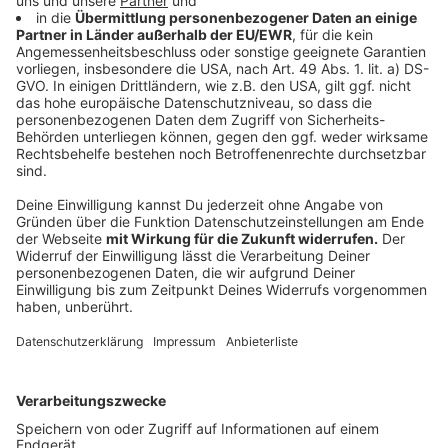
zusammenwirken können – und wie aus einem
Konzertabend ein echtes Lichtblicke-Erlebnis wird.
Anzeige
©
Finn Weyden
Anzeige
Danke für diesen besonderen Abend
Anzeige
Wir sagen Danke an alle Hörer, die dabei waren und
diesen Abend mit Leben gefüllt haben. Danke an
KAMRAD für seine Zeit und seine Nähe – und danke an
Aktion Lichtblicke für die wichtige Arbeit, die solche