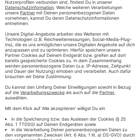
Künstler offen, bodenständig und mit viel Zeit für
unsere Hörer. Diese Nähe und Offenheit machten den
Abend für alle Beteiligten zu etwas Besonderem.
Anzeige
Anzeige
Unsere Aktion Lichtblicke hat es möglich
gemacht
Anzeige
Möglich wurde diese Aktion durch
Aktion Lichtblicke
,
die sich seit vielen Jahren für Menschen in Not
einsetzt. Das Meet & Greet zeigte einmal mehr, wie
Musik, soziales Engagement und Gemeinschaft