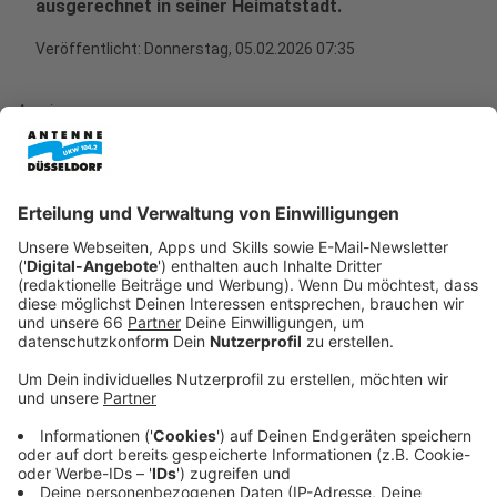
ausgerechnet in seiner Heimatstadt.
Veröffentlicht:
Donnerstag, 05.02.2026 07:35
Anzeige
Persönliche Begegnungen vor dem Konzert
Anzeige
Das Meet & Greet fand vor dem Warm-up-Konzert
statt und bot unseren Hörern die Möglichkeit,
KAMRAD in entspannter Atmosphäre kennenzulernen.
Abseits der Bühne blieb Zeit für Gespräche, Fotos und
Autogramme – ein besonderer Moment, der für viele
lange in Erinnerung bleiben wird.
Gerade der Rahmen des Warm-ups machte das