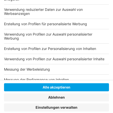
besonderen Momente möglich macht.
Ein Warm-up-Konzert, ein Meet & Greet und viele
Erinnerungen, die bleiben.
Anzeige
Anzeige
Anzeige
Anzeige