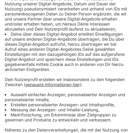
Treffen besonders persönlich und nahbar.
Anzeige
©
Radio NRW
Anzeige
KAMRAD ganz nah – zurück in der Heimat
Anzeige
Dass das Meet & Greet in KAMRADs Heimatstadt
stattfand, verlieh dem Abend eine zusätzliche
emotionale Note. Hier, wo alles begann, zeigte sich der