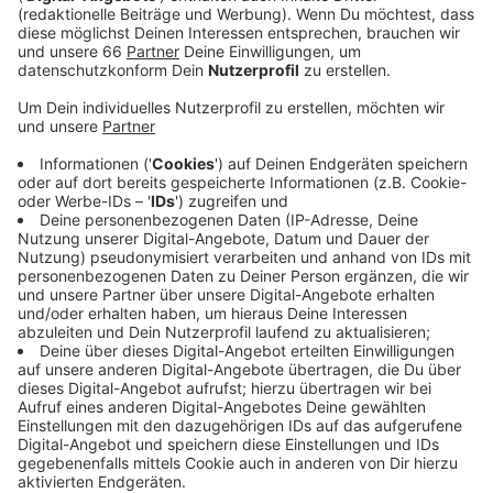
Anzeige
"What A Man Gotta Do", heißt die neue Nummer der
drei Brüder. Dabei ist ihr großer Comeback-Hit noch
kein Jahr draußen. Und "What A Man Gotta Do" findet
sich auch gar nicht auf dem neuen Album "Happiness
Begins". Umso besser, dass sie den Song
nachgeschoben haben. Neu bei uns im besten Mix.
Anzeige
Wir benötigen Ihre
Zustimmung, um den YouTube
Video-Service zu laden!
Wir verwenden einen Service eines