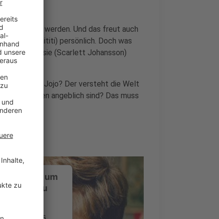
 der Partei zu werden. Und das freut auch
er (Taika Waititi) persönlich. Doch was
den Mutter Rosie (Scarlett Johansson)
u Hause. Und Jojo? Der versteht die Welt
e es alle Juden angeblich sind? Das muss
ustimmung, um
-Service zu
ervice eines