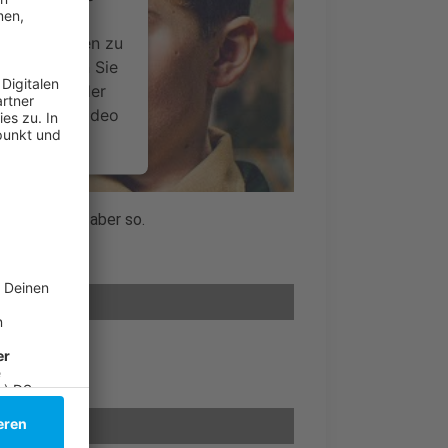
ideoinhalte
ce kann Daten zu
 Bitte lesen Sie
timmen Sie der
um dieses Video
.
onen
 komisch, ist aber so.
nsent Management