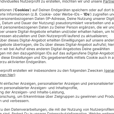
Er kann es schon gar nicht erwarten, selbst Mitglied
seinen ganz besonderen imaginären Freund: Adolf Hitl
wird der Führer zum Verhalten seiner alleinerziehen
sagen?
Denn die versteckt ein jüdisches Mädchen bei sich z
nicht mehr. Warum ist das Mädchen kein Monster, wi
Jojo rausfinden. Ob das dem Führer passt?
Anzeige
Wir benötigen Ihre Z
den YouTube Video
laden!
Wir verwenden einen S