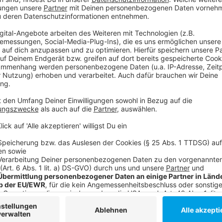
Drittanbieters, um V
einzubetten. Dieser Servi
Ihren Aktivitäten sammeln.
die Details durch und s
Nutzung des Service zu, 
anzusehen
Mehr Informati
Jojo hat einem imaginären Freund: Adolf Hitler. Klingt
Akzeptieren
Anzeige
powered by
Usercentrics Co
Platform
©
Copyright 2019 Twentieth Century Fox
Jojo geht mit Adolf auch mal in die Luft...
Anzeige
©
Copyright 2019 Twentieth Century Fox