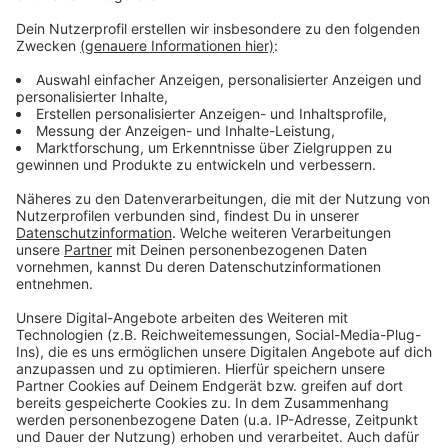
Wir verwenden einen Service eines
Drittanbieters, um Videoinhalte
einzubetten. Dieser Service kann
Daten zu Ihren Aktivitäten
sammeln. Bitte lesen Sie die
Details durch und stimmen Sie der
Nutzung des Service zu, um dieses
Video anzusehen.
Mehr Informationen
Johannes Oerding - Alles okay (OneShot Video)
Akzeptieren
Anzeige
powered by
Usercentrics Consent
Management Platform
Anzeige