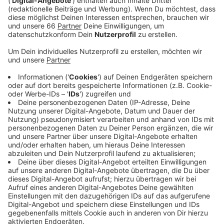
Erst ein kleines Dorf am Niederrhein, dann die
Millionenstadt Hamburg. Johannes Oerding kennt sich
mit Gegensätzen aus und mit einem steinigen Weg
nach oben. "Alles okay ist für mich ein
Erinnerungssong", hat er uns im Interview erzählt. "Egal
wie schlimm es läuft, es geht bei den meisten Sachen
irgendwann wieder weg". So eine schöne Botschaft
haben wir uns neu in den besten Mix geholt.
Anzeige
Wir benötigen Ihre
Zustimmung, um den YouTube
Video-Service zu laden!