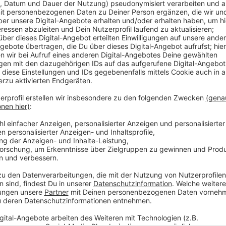
Anzeige
Jogi Löw ist der schönste Bundestrainer aller Zeiten
werden und noch dreimal hin und zurück. Quasi im All
"Fashion's-Eleven" geformt.
Selbstverständlich immer dabei: Sein Handy, mit dem
Sprachnachricht von seinen Erlebnissen berichtet.
Eben Jogis Sprachnachricht, die Fußball-Comedy.
Anzeige
Jogis Sprachnachricht: "Uli 