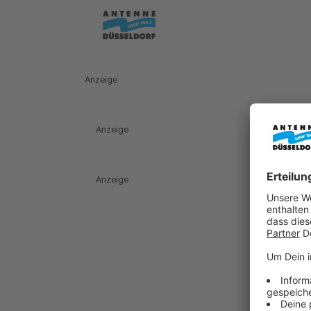
Anzeige
Anzeige
Anzeige