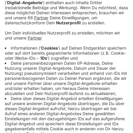
Hauptstadt Budapest.
Veröffentlicht:
Donnerstag, 24.09.2020 00:13
Anzeige
Jogis Sprachnachricht: "Super Spreader Cup"