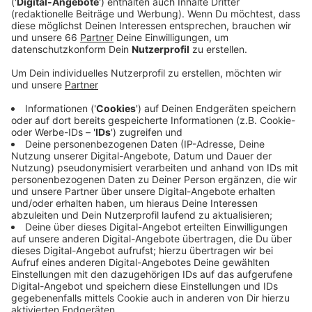
Veröffentlicht:
Donnerstag, 06.02.2020 15:22
Anzeige
Jogi Löw ist der schönste Bundestrainer aller Zeiten
und aller Zeiten, die da noch kommen werden und noch
dreimal hin und zurück. Quasi im Alleingang hat er aus
einem rüden Haufen die "Fashion's-Eleven" geformt.
Selbstverständlich immer dabei: Sein Handy, mit dem
er in lieb gewonnener Manier per Sprachnachricht von
seinen Erlebnissen berichtet. Eben Jogis
Sprachnachricht, die Fußball-Comedy.
Anzeige