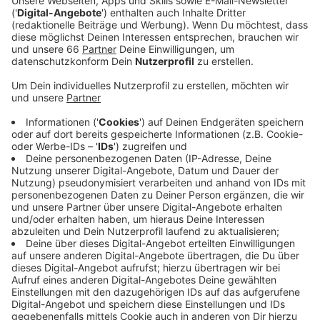
die Viertelfinal-Spiele feststehen. Da kommt sogar
unser Bundestrainer ins Grübeln.
Veröffentlicht:
Freitag, 10.07.2020 09:07
Anzeige
Jogis Sprachnachricht: "Europapokal-