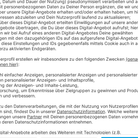
Anzeige
Jogi Löw ist der schönste Bundestrainer aller Zeiten
werden und noch dreimal hin und zurück. Quasi im All
"Fashion's-Eleven" geformt.
Selbstverständlich immer dabei: Sein Handy, mit dem
Sprachnachricht von seinen Erlebnissen berichtet.
Eben Jogis Sprachnachricht, die Fußball-Comedy.
Anzeige
Jogis Sprachnachricht: "don't