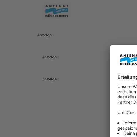
Anzeige
Anzeige
Anzeige