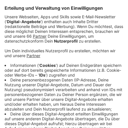
Rahmenprogramm des "
Japan-Tages
" erweitert,
um die japanische Kultur in Düsseldorf über
mehrere Tage hinweg erlebbar zu machen.
Veröffentlicht:
Donnerstag, 27.03.2025 05:49
Anzeige
Vielfältige Veranstaltungen und Aktivitäten
Anzeige
Das wird es bei der "Japan-Woche" geben: Zum
Beispiel zahlreiche Events und Aktivitäten. Museen
und Galerien bieten spezielle Ausstellungen, Führungen
und Workshops zu japanischer Kunst, Geschichte und
Kultur an. Clubs feiern die moderne japanische