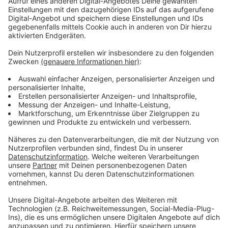
Popkultur. Auch ein
japanischer Wirtschaftstag
ist
wieder geplant.
Anzeige
Highlight und Abschluss
Anzeige
Highlight der "Japan-Woche" ist wie gewohnt der
Samstag (24. Mai 2025). Den Abschluss bildet
traditionell das abendliche Höhen-Feuerwerk am
Rheinufer.
Anzeige
Weitere Infos und Links zum Thema: