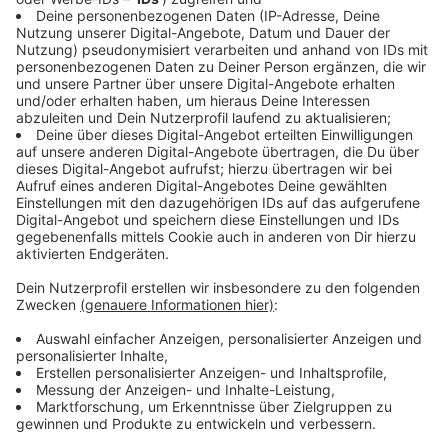
für Fans
Anzeige
Den gesamten Tag über gab es für Euch im Bereich
der Rheinuferpromenade ein breites Angebot aus
Musik, Tanz und Kampfkünsten. Zudem konnten
Besucher japanische Gastronomie und verschiedene
Kulturangebote entdecken. Besonders für junge
Menschen sowie Manga- und Anime-Fans war der
Japan-Tag erneut ein zentraler Treffpunkt im
Stadtgebiet.
Anzeige
Das japanische Feuerwerk als Höhepunkt
Anzeige