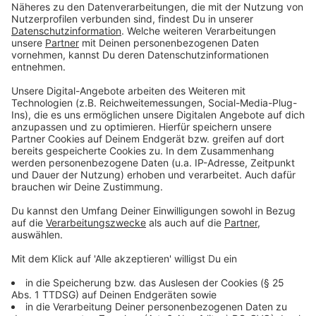
Den Abschluss des Festes bildete am späten Abend
das traditionelle japanische Feuerwerk über dem Rhein.
Das rund 25 Minuten lange Spektakel lockte zum Ende
des Veranstaltungstages noch einmal zahlreiche
Zuschauer an das Rheinufer und auf die umliegenden
Brücken.
Anzeige
Politische Bedeutung und die japanische
Community
Anzeige
Ministerpräsident Hendrik Wüst
betonte bei der
Eröffnung des Festes die enge Verbindung zwischen
Nordrhein-Westfalen und Japan. Düsseldorf