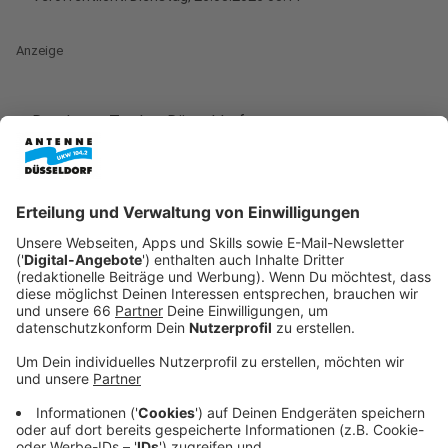
Anzeige
Der Japan-Tag hat Düsseldorf am vergangenen
Wochenende in eine Festmeile verwandelt und dabei
so viele Menschen in die Stadt gelockt wie noch nie
zuvor. Nach Angaben der Veranstalter besuchten rund
700.000 Menschen die Landeshauptstadt, um das
deutsch-japanische Kulturfest zu feiern. Bei
sommerlichen Temperaturen konzentrierte sich das
Geschehen vor allem auf die Rheinuferpromenade und
den Bereich rund um die Immermannstraße.
Anzeige
Vielfältiges Kulturprogramm und Treffpunkt