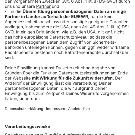
beheimatet mit rund 8.000 japanischen Staatsbürgern
eine der größten
japanischen Communities
in
Deutschland. Der Japan-Tag gilt als sichtbares
Zeichen dieser langjährigen Partnerschaft und
kulturellen Vielfalt in Eurer Stadt.
Anzeige
Weitere Infos und Links zum Thema:
Anzeige
Bildergalerie der Rheinischen Post
So haben wir im Vorfeld berichtet
"Little Tokyo" - Düsseldorfs japanisches Viertel