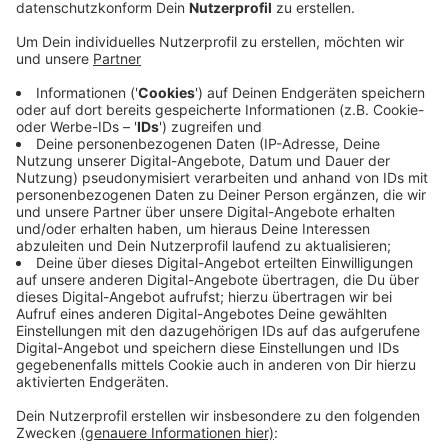
Anzeige
Auch vom Notfalldienst hat das Krankenhaus sich
abgemeldet. Und bittet die Patienten, im Notfall in ein
anderes Düsseldorfer Krankenhaus zu gehen. Wegen
der Störung des IT-Systems ist die Uni-Klinik
außerdem nur schlecht erreichbar. Sobald das Problem
behoben ist, meldet die Klinik es über die sozialen
Medien.
www.uniklinik-duesseldorf.de/
Twitter
Facebook
Anzeige