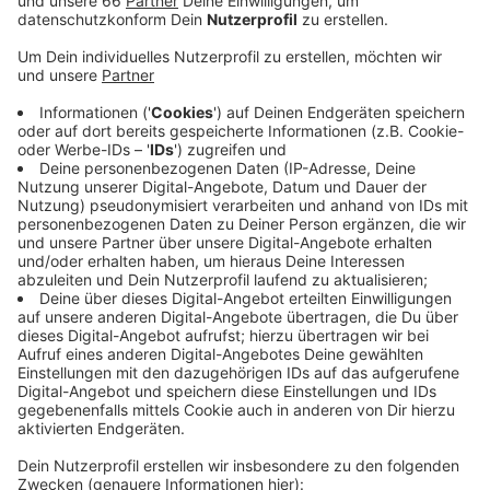
Veröffentlicht:
Donnerstag, 12.12.2019 13:47
Anzeige
Seit dem Morgen hatte die Stadt mit dieser großen
Computerpanne zu kämpfen. Die Mitarbeiter konnten
sich nicht im Netzwerk anmelden, hatten deshalb auf
viele Daten keinen Zugriff und konnten Vorgänge nicht
bearbeiten. Bürgerbüros und andere Dienststellen wie
das Standes- oder das Straßenverkehrsamt hatten
zwar geöffnet, sollten aber nicht aufgesucht werden.
Auch die Telefonanlage war betroffen, die Info-
Hotline der Stadt stundenlang nicht erreichbar. Alle
Besucher, deren Anliegen heute nicht bearbeitet
werden konnten, erhalten von der Stadt einen
Gutschein für eine Fahrt mit dem Riesenrad am
Burgplatz als Entschädigung.