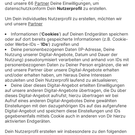
Veröffentlicht:
Donnerstag, 09.01.2020 04:28
Anzeige
Im letzten Jahr ist der Export aus NRW nach Iran um
59 Prozent zurückgegangen. Iran ist traditionell ein
wichtiger Handelspartner für Nordrhein-Westfalen.
Das läge vor allem an der Wirtschaftsstruktur. Ähnlich,
wie in NRW gebe es Bergbau, Maschinen- und
Anlagenbau und chemische Industrie. Die rechtliche
Lage sei durch den Konflikt sehr kompliziert geworden.
Viele Unternehmen würden sich vor Sanktionen durch
die USA fürchten, wenn sie Geschäfte mit Iran
machen. Selbst wer mit den USA keine
Berührungspunkte habe, könne durch Geschäfte mit
Iran Nachteile für andere Handelspartner, wie Kunden
und Lieferanten hervorrufen.