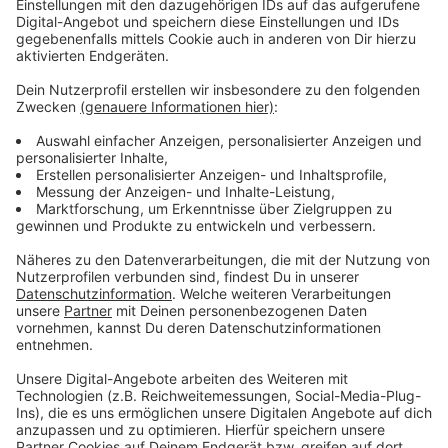
haben - also nicht wegen Corona im Krankenhaus
liegen. Derweil gibt es eine neue Studie zur Impfstoff-
Wirksamkeit: Der nach einer Auffrischimpfung mit dem
Biontech/Pfizer-Vakzin zunächst hohe Schutz gegen
Klinikeinweisungen und Besuche in der Notaufnahme
bei Omikron verringert sich bereits nach einigen
Monaten. Das geht aus einer im Fachblatt „The Lancet
Respiratory Medicine“ veröffentlichten Untersuchung
aus Südkalifornien hervor. Eine gewisse Wirksamkeit
blieb jedoch auch dann noch erhalten.
Anzeige
Weitere Infos und Links zum Thema
Anzeige
Hier informiert die Stadt