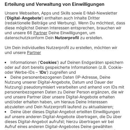
Anzeige
Bei uns in Düsseldorf ist die Inzidenz dagegen
gesunken - um 22 Punkte auf jetzt 685. Heute vor
einer Woche lag dieser Wert mehr als doppelt so hoch.
Außerdem werden heute 258 Neuinfektionen
gemeldet. Das sind rund 80 mehr als heute vor einer
Woche. Zudem werden heute vier weitere Todesfälle
im Zusammenhang mit Corona gemeldet. Damit sind
seit dem Beginn der Pandemie – im März 2020 – 830
Menschen an oder mit Covid-19 verstorben. Dem
Gesundheitssystem droht weiter keine Überlastung.
Aktuell müssen 155 Düsseldorfer mit Corona in einem
Krankenhaus behandelt werden, davon liegen 18 auf
einer Intensivstation. In der Krankenhausstatistik
werden auch Menschen mit positivem Corona-Test
erfasst, die eigentlich eine andere Haupterkrankung